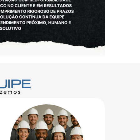
UIPE
azemos